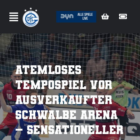
Zum
Inhalt
springen
Atemloses
Tempospiel vor
ausverkaufter
SCHWALBE arena
– Sensationeller