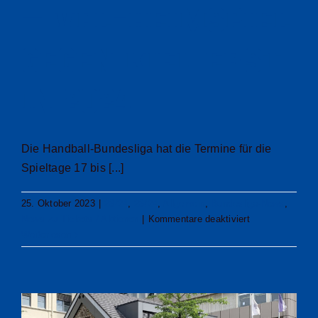
– VfL-Heimspiel
gegen Kiel erst
in 2024
Die Handball-Bundesliga hat die Termine für die
Spieltage 17 bis [...]
25. Oktober 2023
|
23/24
,
23/24
,
Allgemein
,
Bundesliga-News
,
für
News zu Tickets / Aktionen
|
Kommentare deaktiviert
Zwei
Weiterlesen
Auswärtsspiele
zum
Jahresabschlus
–
VfL-