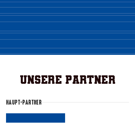
aller
terminierten
Heimspiele
gestartet
Unsere Partner
HAUPT-PARTNER