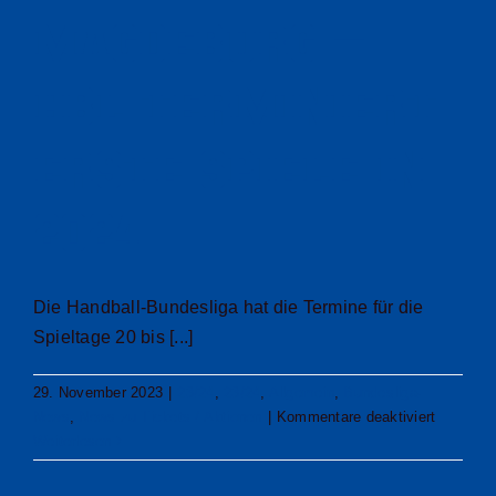
Magdeburg –
HBL terminiert
erste Spiele in
2024
Die Handball-Bundesliga hat die Termine für die
Spieltage 20 bis [...]
29. November 2023
|
23/24
,
23/24
,
Allgemein
,
Bundesliga-
für
News
,
News zu Tickets / Aktionen
|
Kommentare deaktiviert
VfL
Weiterlesen
zu
Hause