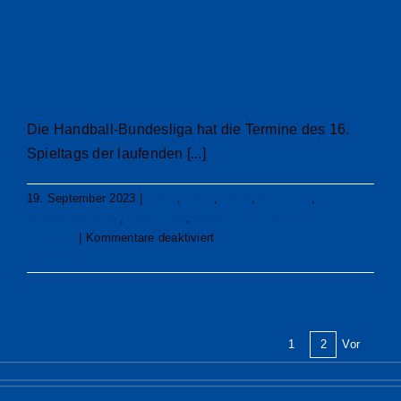
Heimspiele
gestartet
Die Handball-Bundesliga hat die Termine des 16.
Spieltags der laufenden [...]
19. September 2023
|
23/24
,
23/24
,
23/24
,
Allgemein
,
Bundesliga-News
,
DHB-Pokal
,
News zu Tickets /
für
Aktionen
|
Kommentare deaktiviert
VfL-
Weiterlesen
Heimspiel
gegen
Hamburg
im
Vor
1
2
Dezember
–
Vorverkauf