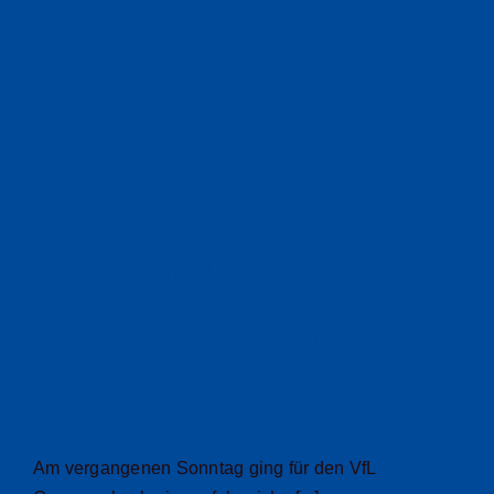
Highlightspiel
des VfL
Gummersbach
zu Weihnachten
in der LANXESS
arena startet
Ende Juni
Am vergangenen Sonntag ging für den VfL