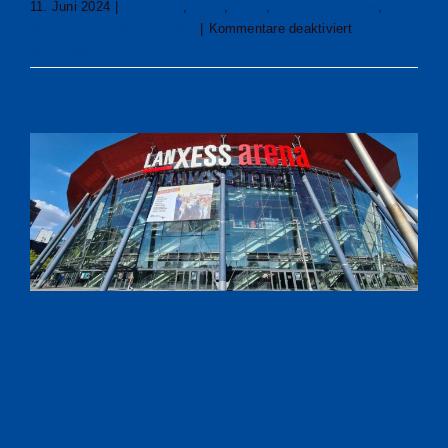
11. Juni 2024
|
Allgemein
,
23/24
,
23/24
,
Bundesliga-News
,
für
News zu Tickets / Aktionen
|
Kommentare deaktiviert
Über
Weiterlesen
2.750
verkaufte
Dauerkarten
–
Erneuter
Rekord
beim
VfL
Gummersbach
Ticketverkauf
für