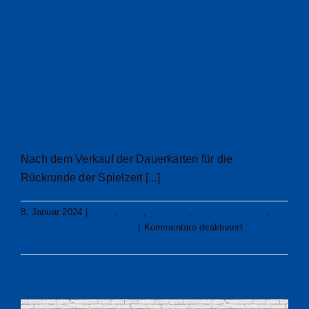
des VfL
Gummersbach
startet morgen
Nach dem Verkauf der Dauerkarten für die
Rückrunde der Spielzeit [...]
8. Januar 2024
|
23/24
,
23/24
,
Allgemein
,
Bundesliga-News
,
für
News zu Tickets / Aktionen
|
Kommentare deaktiviert
Einzelticketver
Weiterlesen
für
die
kommenden
zwei