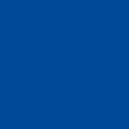
DHB-Pokal-
Achtelfinale
gegen Göppingen
auf 13.
Dezember
terminiert –
Vorkaufsrecht