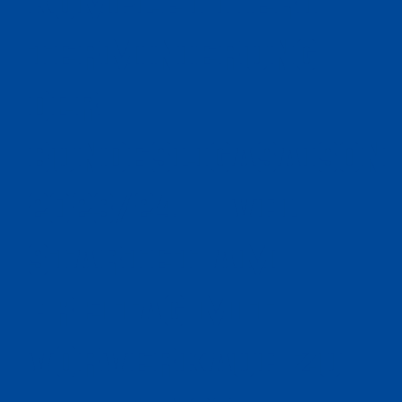
komplettiert
Terminierung
der
Bundesligasaison
2023/24 – VfL
startet am
Freitag mit
Vorverkauf zu