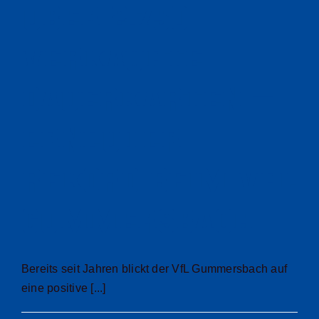
Über 2.750
verkaufte
Dauerkarten –
Erneuter
Rekord beim VfL
Gummersbach
Bereits seit Jahren blickt der VfL Gummersbach auf
eine positive [...]