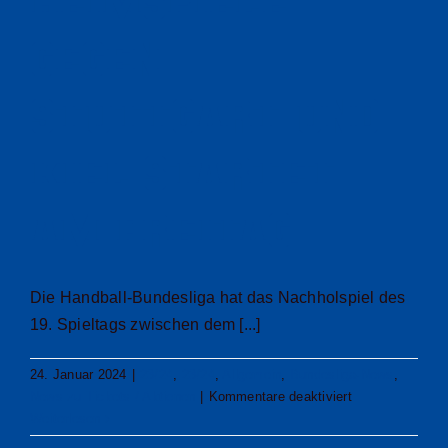
Heimspiele
gegen
Stuttgart und
Kiel startet
am Freitag
Die Handball-Bundesliga hat das Nachholspiel des
19. Spieltags zwischen dem [...]
24. Januar 2024
|
23/24
,
23/24
,
Allgemein
,
Bundesliga-News
,
für
News zu Tickets / Aktionen
|
Kommentare deaktiviert
Termin
Weiterlesen
für