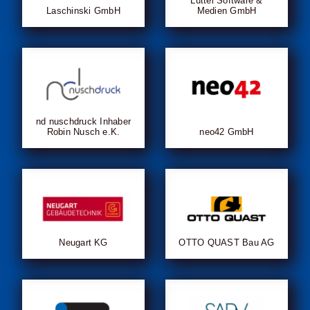
Lüttel Software &
Laschinski GmbH
Medien GmbH
nd nuschdruck Inhaber
Robin Nusch e.K.
neo42 GmbH
Neugart KG
OTTO QUAST Bau AG