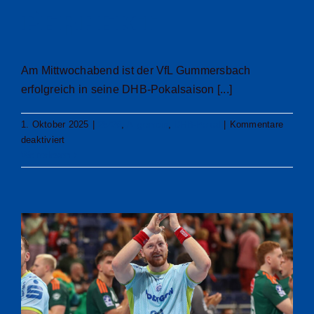
perfekt
Am Mittwochabend ist der VfL Gummersbach
erfolgreich in seine DHB-Pokalsaison [...]
1. Oktober 2025
|
25/26
,
Allgemein
,
DHB-Pokal
|
Kommentare
für
deaktiviert
Souveräner
Weiterlesen
VfL
macht
in
Hüttenberg
DHB-
Pokal-
Achtelfinaleinzug
perfekt