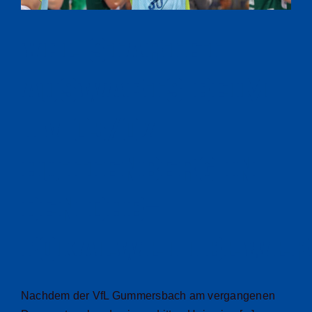
VfL startet
auswärts beim
TV 05/07
Hüttenberg in
den DHB-
Pokalwettbewer
Nachdem der VfL Gummersbach am vergangenen