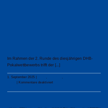
VfL in
Hüttenberg
zeitgenau
terminiert
Im Rahmen der 2. Runde des diesjährigen DHB-
Pokalwettbewerbs trifft der [...]
1. September 2025
|
25/26
,
Allgemein
,
DHB-
für
Pokal
|
Kommentare deaktiviert
Pokalspiel
Weiterlesen
des
VfL
in