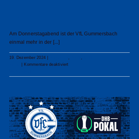
Pokalviertelfina
Am Donnerstagabend ist der VfL Gummersbach
einmal mehr in der [...]
19. Dezember 2024
|
Allgemein
,
24/25
,
DHB-
für
Pokal
|
Kommentare deaktiviert
VfL
Weiterlesen
scheitert
nach
großem
Kampf
in
Kiel
zum
vierten
Mal