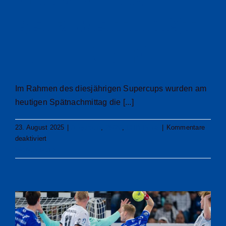
bei Zweitligist
Hüttenberg
Im Rahmen des diesjährigen Supercups wurden am
heutigen Spätnachmittag die [...]
23. August 2025
|
Allgemein
,
25/26
,
DHB-Pokal
|
Kommentare
für
deaktiviert
DHB-
Weiterlesen
Pokalauslosung
beschert
VfL
Gummersbach
Auswärtsspiel
bei