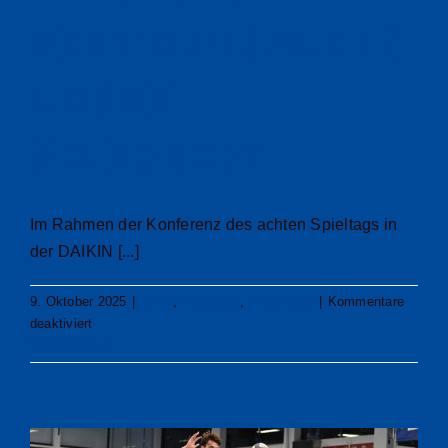
Achtelfinale in
Lemgo
gefordert
Im Rahmen der Konferenz des achten Spieltags in
der DAIKIN [...]
9. Oktober 2025
|
25/26
,
Allgemein
,
DHB-Pokal
|
Kommentare
für
deaktiviert
VfL
Weiterlesen
Gummersbach
im
DHB-
Pokal-