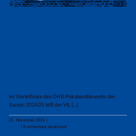
in
Folge
im
DHB-
DHB-
Pokalviertelfinale
Pokalkracher
in Kiel
terminiert
Im Viertelfinale des DHB-Pokalwettbewerbs der
Saison 2024/25 trifft der VfL [...]
21. November 2024
|
Allgemein
,
24/25
,
DHB-
für
Pokal
|
Kommentare deaktiviert
DHB-
Weiterlesen