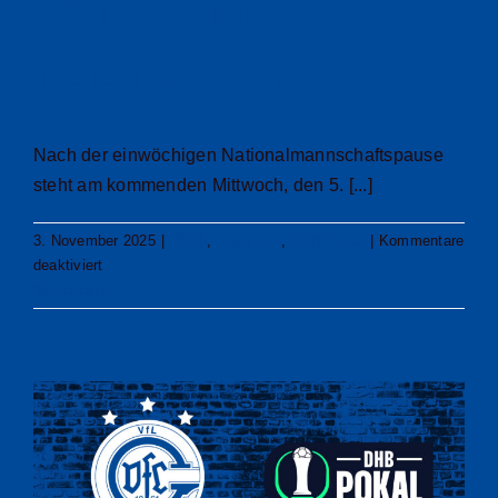
in Lemgo
gefordert
Nach der einwöchigen Nationalmannschaftspause
steht am kommenden Mittwoch, den 5. [...]
3. November 2025
|
25/26
,
Allgemein
,
DHB-Pokal
|
Kommentare
für
deaktiviert
VfL
Weiterlesen
ist
im
Achtelfinalduell
des
DHB-
Pokals
in
Lemgo