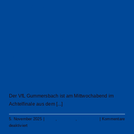
Gummersbach
scheitert im
DHB-Pokal-
Achtelfinale in
Lemgo
Der VfL Gummersbach ist am Mittwochabend im
Achtelfinale aus dem [...]
5. November 2025
|
25/26
,
Allgemein
,
DHB-Pokal
|
Kommentare
für
deaktiviert
Gummersbach
Weiterlesen