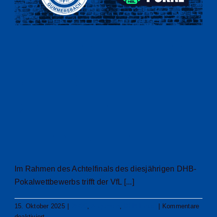
gefordert
Pokalspiel des
VfL in Lemgo
zeitgenau
terminiert
Im Rahmen des Achtelfinals des diesjährigen DHB-
Pokalwettbewerbs trifft der VfL [...]
15. Oktober 2025
|
25/26
,
Allgemein
,
DHB-Pokal
|
Kommentare
für
deaktiviert