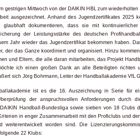
gestrigen Mittwoch von der DAIKIN HBL zum wiederholten Ma
beit ausgezeichnet. Anhand des Jugendzertifikates 2025 
s glaubhaft dokumentieren, dass sie mit kontinuierlich
icherung der Leistungsstärke des deutschen Profihandball
iesem Jahr wieder das Jugendzertifikat bekommen haben. Das
, der das Ganze koordiniert und organisiert. Hinzu kommen n
nnen und Eltern, die alle daran mitarbeiten, das Projekt Ha
möchte ich einen großen Dank an alle Beteiligten richten 
ußert sich Jörg Bohrmann, Leiter der Handballakademie VfL
llakademie ist es die 16. Auszeichnung in Serie für ei
berprüfung der anspruchsvollen Anforderungen durch d
 DAIKIN Handball-Bundesliga sowie sieben von 18 Clubs d
 Kriterien in enger Zusammenarbeit mit den Proficlubs und d
nd weiterentwickelt worden sind. Die Lizenzierungskommi
 folgende 22 Klubs: