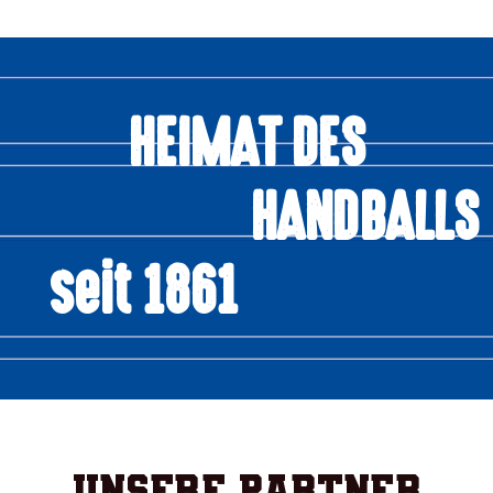
HEIMAT DES
HANDBALLS
seit 1861
Unsere Partner