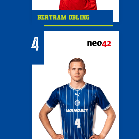
Bertram Obling
4