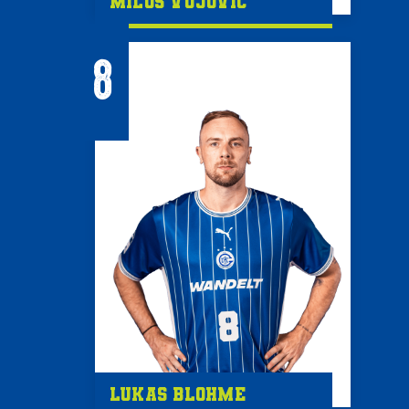
Miloš Vujović
8
Lukas Blohme