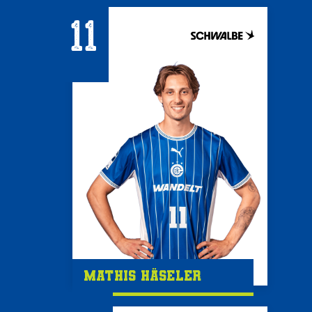
11
Mathis Häseler