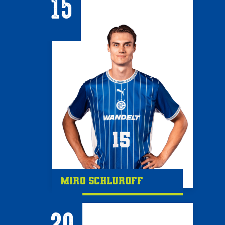
15
Miro Schluroff
20