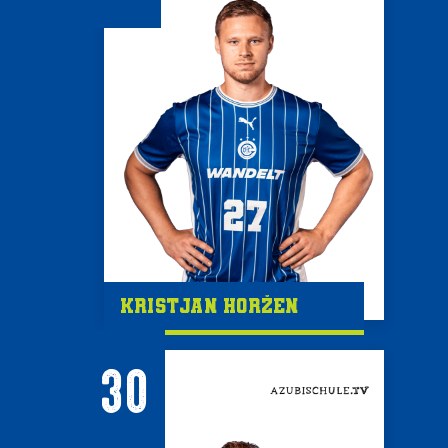
Kristjan Horžen
30