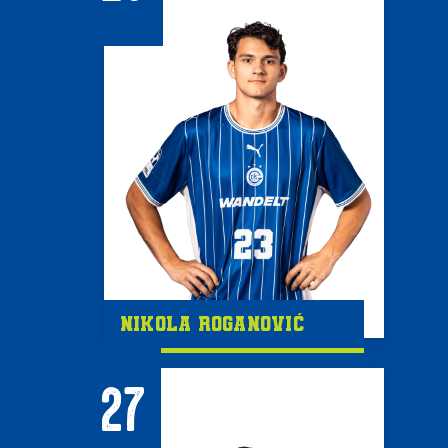
Nikola Roganović
27