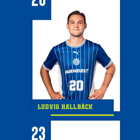
Ludvig Hallbäck
23