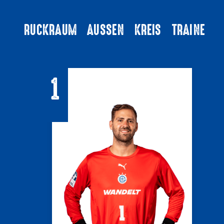
TOR
RÜCKRAUM
AUSSEN
KREIS
TRAINER
1