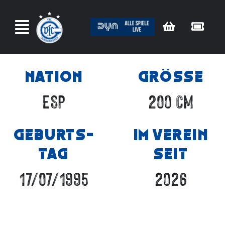
Zum
Inhalt
springen
NATION
GRÖSSE
ESP
200 CM
GEBURTS­
IM VEREIN
TAG
SEIT
17/07/1995
2026