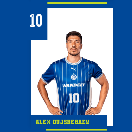
10
Alex Dujshebaev