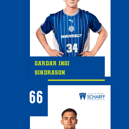
Gardar Ingi
Sindrason
66