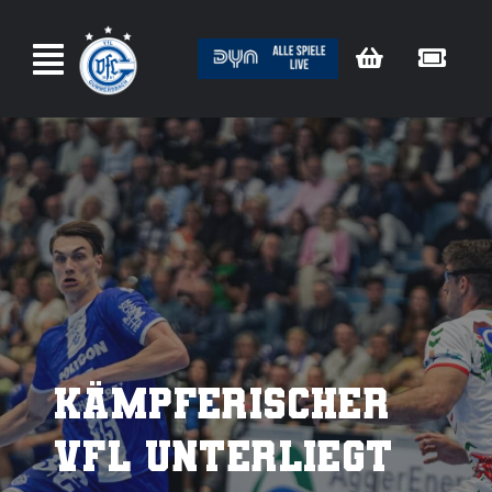
Zum
Inhalt
springen
Kämpferischer
VfL unterliegt