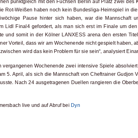
tehen punktgleich mit den Füchsen Berlin auf Platz zwei des
ie Rot-Weißen haben noch kein Bundesliga-Heimspiel in dies
wöchige Pause hinter sich haben, war die Mannschaft 
Lidl Final4 gefordert, als man sich erst im Finale um d
e und somit in der Kölner LANXESS arena den ersten Titel 
kleiner Vorteil, dass wir am Wochenende nicht gespielt haben, a
zwischen wird das kein Problem für sie sein“, analysiert Eina
ergangenen Wochenende zwei intensive Spiele absolviert h
el am 5. April, als sich die Mannschaft von Cheftrainer Gudjon
sste. Nach 24 ausgetragenen Duellen rangieren die Oberber
rsbach live und auf Abruf bei
Dyn