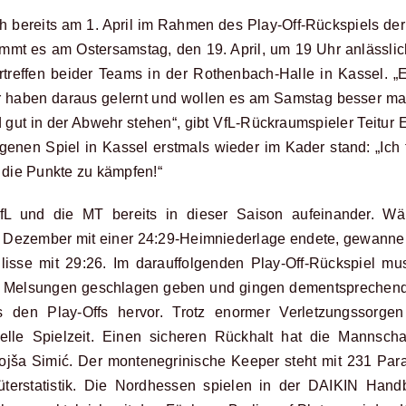
bereits am 1. April im Rahmen des Play-Off-Rückspiels de
mt es am Ostersamstag, den 19. April, um 19 Uhr anlässlic
reffen beider Teams in der Rothenbach-Halle in Kassel. „Es 
wir haben daraus gelernt und wollen es am Samstag besser m
d gut in der Abwehr stehen“, gibt VfL-Rückraumspieler Teitur 
enen Spiel in Kassel erstmals wieder im Kader stand: „Ich f
die Punkte zu kämpfen!“
VfL und die MT bereits in dieser Saison aufeinander. Wä
ezember mit einer 24:29-Heimniederlage endete, gewannen
ulisse mit 29:26. Im darauffolgenden Play-Off-Rückspiel 
 MT Melsungen geschlagen geben und gingen dementsprechend
s den Play-Offs hervor. Trotz enormer Verletzungssorge
elle Spielzeit. Einen sicheren Rückhalt hat die Mannscha
jša Simić. Der montenegrinische Keeper steht mit 231 Par
üterstatistik. Die Nordhessen spielen in der DAIKIN Hand