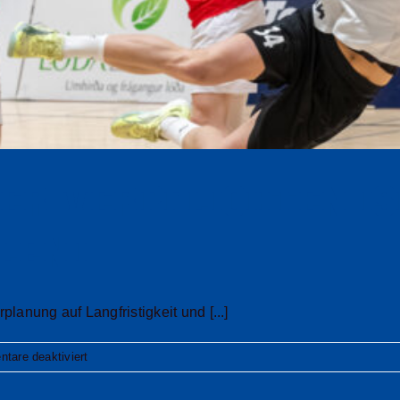
r verpflichten is
lent
anung auf Langfristigkeit und [...]
für
tare deaktiviert
Gummersbacher
verpflichten