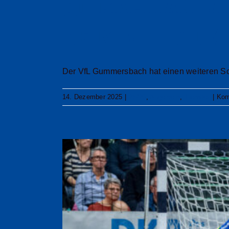
Co-Kapitän V
beim VfL Gu
Der VfL Gummersbach hat einen weiteren Schri
14. Dezember 2025
|
25/26
,
Allgemein
,
Transfer
|
Kom