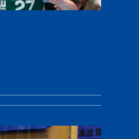
VfL –
schen zur
Weiterlesen