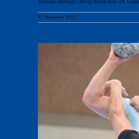
Torhüter Bertram Obling bleibt dem VfL Gumm
22. November 2025
|
25/26
,
25/26
,
Allgemein
,
Bundes