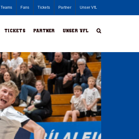
Teams
Fans
Tickets
Partner
Unser VfL
Tickets
Partner
Unser VfL