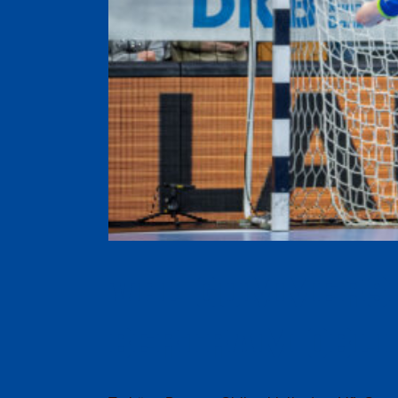
VfL Gummersb
Bertram Oblin