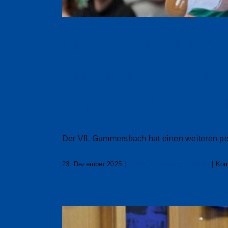
Ludvig Hallb
Gummersbach 
Winterpause 
Der VfL Gummersbach hat einen weiteren perso
23. Dezember 2025
|
25/26
,
Allgemein
,
Transfer
|
Kom