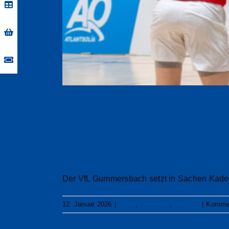
Gummersbache
Nachwuchsta
Der VfL Gummersbach setzt in Sachen Kaderpl
12. Januar 2026
|
25/26
,
Allgemein
,
Transfer
|
Kommen