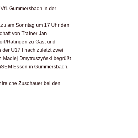
 VfL Gummersbach in der
 dazu am Sonntag um 17 Uhr den
haft von Trainer Jan
orf/Ratingen zu Gast und
 der U17 I nach zuletzt zwei
h Maciej Dmytruszyński begrüßt
n TuSEM Essen in Gummersbach.
hlreiche Zuschauer bei den